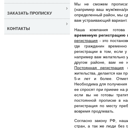
Мы не сможем прописать
(например ваш муж/жена/ро
ЗАКАЗАТЬ ПРОПИСКУ
определенный район, мы сд
вам устраивающий вариант.
КОНТАКТЫ
Наша компания готов
временную регистрацию 
регистрация
- это постанов
где гражданин временно
регистрации в том, если у
например вам желательно ус
другом районе, вам не н
Постоянная регистрация
(
жительства, делается как п
5-и лет и более. Отмет
Необходима для получения и
ее спросят при приеме на р
если вы не готовы тратит
постоянной прописке в на
регистрация по месту пре
вовремя продлевать.
Согласно закону РФ, наши
стран, а так же люди без