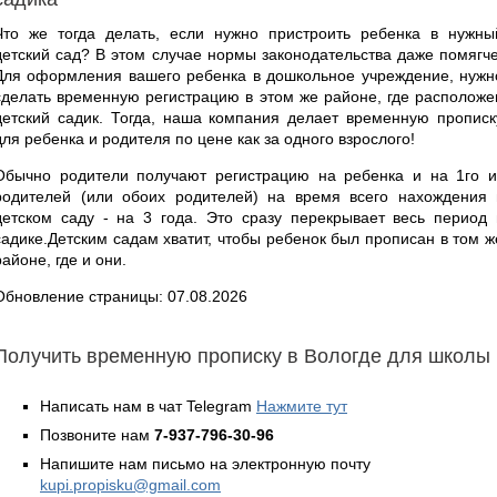
Что же тогда делать, если нужно пристроить ребенка в нужны
детский сад? В этом случае нормы законодательства даже помягче
Для оформления вашего ребенка в дошкольное учреждение, нужн
сделать временную регистрацию в этом же районе, где расположе
детский садик. Тогда, наша компания делает временную прописк
для ребенка и родителя по цене как за одного взрослого!
Обычно родители получают регистрацию на ребенка и на 1го и
родителей (или обоих родителей) на время всего нахождения 
детском саду - на 3 года. Это сразу перекрывает весь период 
садике.Детским садам хватит, чтобы ребенок был прописан в том ж
районе, где и они.
Обновление страницы: 07.08.2026
Получить временную прописку в Вологде для школы
Написать нам в чат Telegram
Нажмите тут
Позвоните нам
7-937-796-30-96
Напишите нам письмо на электронную почту
kupi.propisku@gmail.com