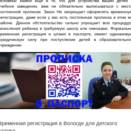
человека! Важно еще и то, что для устройства ваших детей 
учебное заведение, вам не обязательно выписываться с мест
постоянной прописки. Закон Не запрещает оформлять временну
регистрацию, даже если у вас есть постоянная прописка в этом ж
районе. Данное обстоятельство сильно упрощает всю процедур
зачисления ребенка в требуемую школу или гимназию. Формальн
временная регистрация и штамп в паспорте, имеют одинакову
юридическую силу при поступлении детей в образовательно
учреждение.
Временная регистрация в Вологде для детского
садика