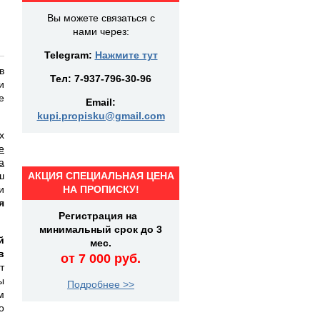
Вы можете связаться с
нами через:
Telegram:
Нажмите тут
в
Тел:
7-937-796-30-96
и
е
Email:
kupi.propisku@gmail.com
х
е
а
ш
АКЦИЯ СПЕЦИАЛЬНАЯ ЦЕНА
и
НА ПРОПИСКУ!
я
Регистрация на
минимальный срок до 3
й
мес.
в
от 7 000 руб.
т
ы
Подробнее >>
м
о