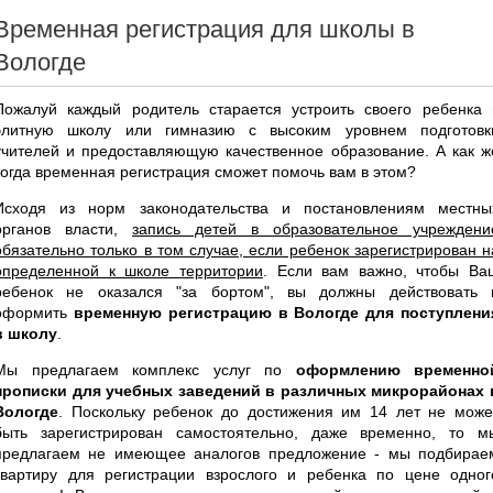
Временная регистрация для школы в
Вологде
Пожалуй каждый родитель старается устроить своего ребенка 
элитную школу или гимназию с высоким уровнем подготовк
учителей и предоставляющую качественное образование. А как ж
тогда временная регистрация сможет помочь вам в этом?
Исходя из норм законодательства и постановлениям местны
органов власти,
запись детей в образовательное учреждени
обязательно только в том случае, если ребенок зарегистрирован н
определенной к школе территории
. Если вам важно, чтобы Ва
ребенок не оказался "за бортом", вы должны действовать 
оформить
временную регистрацию в Вологде для поступлени
в школу
.
Мы предлагаем комплекс услуг по
оформлению временно
прописки для учебных заведений в различных микрорайонах 
Вологде
. Поскольку ребенок до достижения им 14 лет не може
быть зарегистрирован самостоятельно, даже временно, то м
предлагаем не имеющее аналогов предложение - мы подбирае
квартиру для регистрации взрослого и ребенка по цене одног